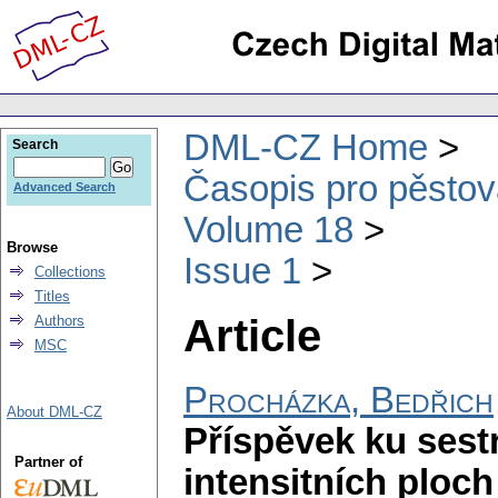
DML-CZ Home
Search
Časopis pro pěstov
Advanced Search
Volume 18
Browse
Issue 1
Collections
Titles
Article
Authors
MSC
Procházka, Bedřich
About DML-CZ
Příspěvek ku sest
Partner of
intensitních ploc