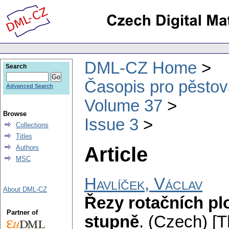
DML-CZ Home
Search
Časopis pro pěstov
Advanced Search
Volume 37
Browse
Issue 3
Collections
Titles
Article
Authors
MSC
Havlíček, Václav
About DML-CZ
Řezy rotačních pl
Partner of
stupně
.
(Czech) [Th