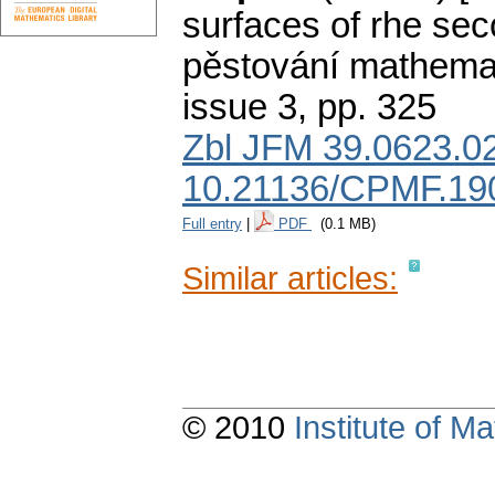
surfaces of rhe sec
pěstování mathemat
issue 3
,
pp. 325
Zbl JFM 39.0623.0
10.21136/CPMF.19
Full entry
|
PDF
(0.1 MB)
Similar articles:
© 2010
Institute of 