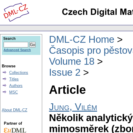
DML-CZ Home
Search
Časopis pro pěstov
Advanced Search
Volume 18
Browse
Issue 2
Collections
Titles
Article
Authors
MSC
Jung, Vilém
About DML-CZ
Několik analytický
Partner of
mimosměrek (zborc