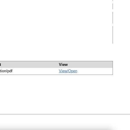
t
View
tion/pdf
View/
Open