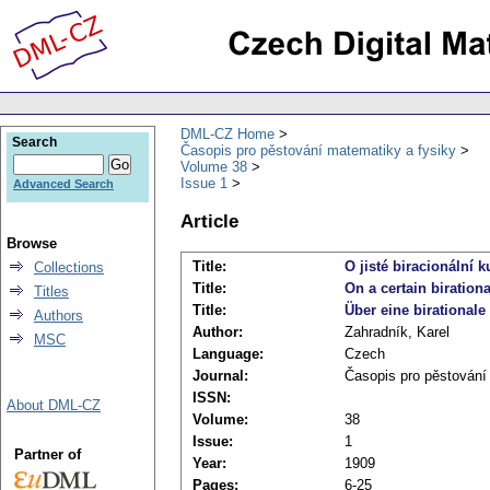
DML-CZ Home
Search
Časopis pro pěstování matematiky a fysiky
Volume 38
Issue 1
Advanced Search
Article
Browse
Title:
O jisté biracionální k
Collections
Title:
On a certain birationa
Titles
Title:
Über eine birationale
Authors
Author:
Zahradník, Karel
MSC
Language:
Czech
Journal:
Časopis pro pěstování
ISSN:
About DML-CZ
Volume:
38
Issue:
1
Partner of
Year:
1909
Pages:
6-25