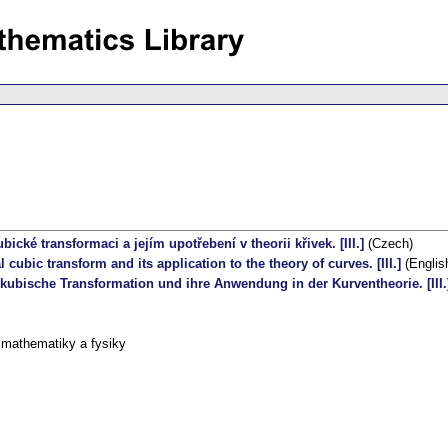
ubické transformaci a jejím upotřebení v theorii křivek. [III.]
(Czech)
l cubic transform and its application to the theory of curves. [III.]
(Englis
 kubische Transformation und ihre Anwendung in der Kurventheorie. [III.
 mathematiky a fysiky