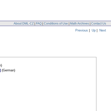
About DML-CZ
|
FAQ
|
Conditions of Use
|
Math Archives
|
Contact Us
Previous
|
Up
|
Next
h)
]
(German)