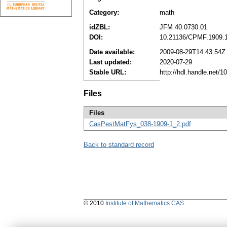
Category:
math
idZBL:
JFM 40.0730.01
DOI:
10.21136/CPMF.1909.
Date available:
2009-08-29T14:43:54Z
Last updated:
2020-07-29
Stable URL:
http://hdl.handle.net/
Files
Files
CasPestMatFys_038-1909-1_2.pdf
Back to standard record
© 2010
Institute of Mathematics CAS