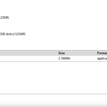
123495
10338.dmlcz/123495
Size
Forma
2.346Mb
applica