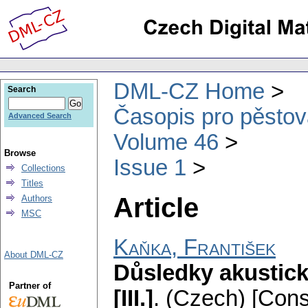
DML-CZ Home
Search
Časopis pro pěstov
Advanced Search
Volume 46
Browse
Issue 1
Collections
Titles
Article
Authors
MSC
Kaňka, František
About DML-CZ
Důsledky akustic
Partner of
[III.]
.
(Czech) [Cons