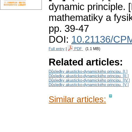
dynamic principle. [II
mathematiky a fysi
pp. 39-47
DOI:
10.21136/CPM
Full entry
|
PDF
(1.1 MB)
Related articles:
Důsledky akusticko-dynamického principu. [I.]
Důsledky akusticko-dynamického principu. [II.]
Důsledky akusticko-dynamického principu. [IV.]
Důsledky akusticko-dynamického principu. [V.]
Similar articles: