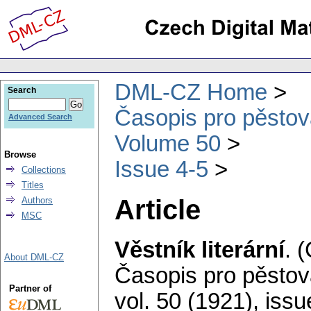
DML-CZ Home
Search
Časopis pro pěstov
Advanced Search
Volume 50
Browse
Issue 4-5
Collections
Titles
Article
Authors
MSC
Věstník literární
.
(
About DML-CZ
Časopis pro pěstov
Partner of
vol. 50 (1921), issu