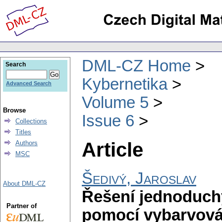
DML-CZ Home
Search
Kybernetika
Advanced Search
Volume 5
Browse
Issue 6
Collections
Titles
Article
Authors
MSC
Šedivý, Jaroslav
About DML-CZ
Řešení jednoduch
Partner of
pomocí vybarvová