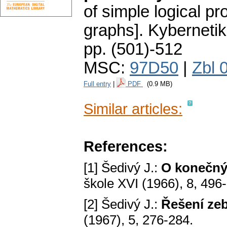
of simple logical p
graphs].
Kyberneti
pp. (501)-512
MSC:
97D50
|
Zbl 
Full entry
|
PDF
(0.9 MB)
Similar articles:
References:
[1] Šedivý J.:
O konečnýc
škole XVI (1966), 8, 496
[2] Šedivý J.:
Řešení ze
(1967), 5, 276-284.