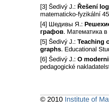
[3] Šedivý J.:
Řešení log
matematicko-fyzikální 45
[4] Шедивы Я.:
Решехи
графов
. Математика в 
[5] Šedivý J.:
Teaching o
graphs
. Educational Stu
[6] Šedivý J.:
O moderni
pedagogické nakladatelst
© 2010
Institute of 