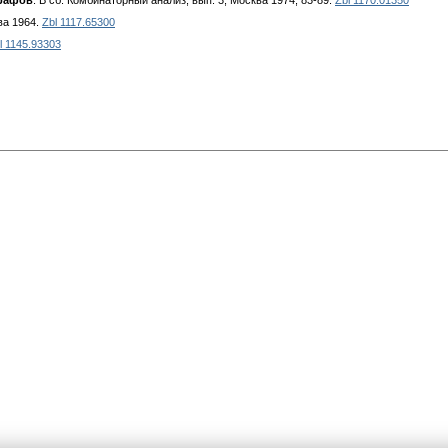
графов
. В сб. Комбинаторный анализ, вып. 3, Москва 1974, 83-89.
Zbl 1170.01350
ва 1964.
Zbl 1117.65300
l 1145.93303