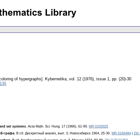
coloring of hypergraphs].
Kybernetika
,
vol. 12 (1976), issue 1
,
pp. (20)-30
5135
and set systems
. Асta Маth. Sci. Hung. 17 (1966), 61-99.
MR 0193025
р$-графа
. В сб. Дискретный анализ, вып. 3, Новосибирск 1964, 25-30.
MR 0166484
|
Zbl