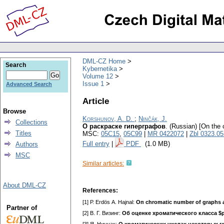
DML-CZ Home
Search
Kybernetika
Volume 12
Issue 1
Advanced Search
Article
Browse
Korshunov, A. D.
;
Ninčák, J.
Collections
О раскраске гиперграфов
.
(Russian) [On the 
Titles
MSC:
05C15
,
05C99
|
MR 0422072
|
Zbl 0323.0
Full entry
|
PDF
(1.0 MB)
Authors
MSC
Similar articles:
About DML-CZ
References:
[1] Р. Егdös А. Наjnal:
Оп chromatic number of graphs 
Partner of
[2] В. Г. Визинг:
Об оценке хроматического класса $