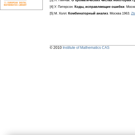
[3] Я. Нинчак:
О хроматических числах некоторых 
[4] У. Питерсон:
Коды, исправляющие ошибки
. Моск
[5] М. Холл:
Комбинаторный анализ
. Москва 1963.
Zb
© 2010
Institute of Mathematics CAS