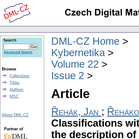
DML-CZ Home
Search
Kybernetika
Advanced Search
Volume 22
Browse
Issue 2
Collections
Titles
Article
Authors
MSC
Řehák, Jan
;
Řeháko
About DML-CZ
Classifications wit
Partner of
the description of