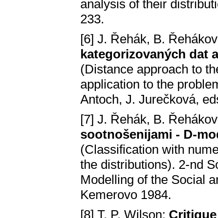
analysis of their distribu
233.
[6] J. Řehák, B. Řeháko
kategorizovaných dat a
(Distance approach to the
application to the proble
Antoch, J. Jurečková, ed
[7] J. Řehák, B. Řeháko
sootnošenijami - D-mode
(Classification with nume
the distributions). 2-nd
Modelling of the Social
Kemerovo 1984.
[8] T. P. Wilson:
Critique