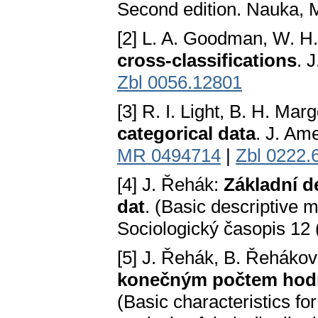
Second edition. Nauka,
[2] L. A. Goodman, W. H
cross-classifications
. 
Zbl 0056.12801
[3] R. I. Light, B. H. Marg
categorical data
. J. Ame
MR 0494714
|
Zbl 0222.
[4] J. Řehák:
Základní d
dat
. (Basic descriptive m
Sociologický časopis 12 
[5] J. Řehák, B. Řeháko
konečným počtem hodnot
(Basic characteristics for