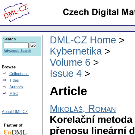
DML-CZ Home
Search
Kybernetika
Advanced Search
Volume 6
Browse
Issue 4
Collections
Titles
Article
Authors
MSC
Mikoláš, Roman
About DML-CZ
Korelační metoda 
Partner of
přenosu lineární 