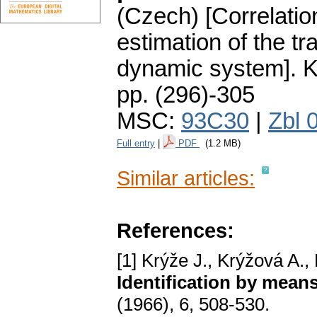
(Czech) [Correlatio
estimation of the tra
dynamic system].
K
pp. (296)-305
MSC:
93C30
|
Zbl 
Full entry
|
PDF
(1.2 MB)
Similar articles:
References:
[1] Krýže J., Krýžová A.,
Identification by mean
(1966), 6, 508-530.