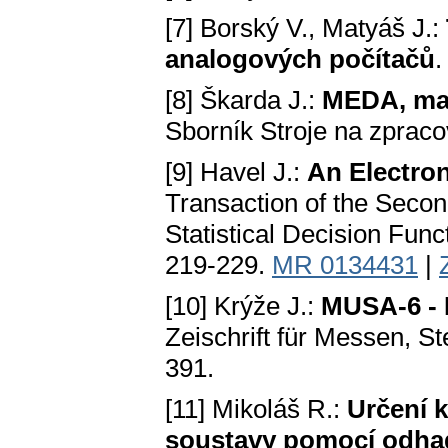
[7] Borský V., Matyáš J.:
analogových počítačů
.
[8] Škarda J.:
MЕDA, malý
Sborník Stroje na zprac
[9] Havel J.:
An Electro
Transaction of the Seco
Statistical Decision Fu
219-229.
MR 0134431
|
[10] Krýže J.:
MUSA-6 - E
Zeischrift für Messen, St
391.
[11] Mikoláš R.:
Určení 
soustavy pomocí odhad