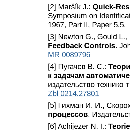
[2] Maršík J.:
Quick-Resp
Symposium on Identifica
1967, Part II, Paper 5.5.
[3] Newton G., Gould L., 
Feedback Controls
. Jo
MR 0089796
[4] Пугачев В. С.:
Теори
к задачам автоматич
издательство технико-
Zbl 0214.27801
[5] Гихман И. И., Скоро
процессов
. Издательс
[6] Achijezer N. I.:
Teori