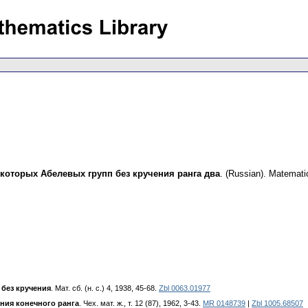
которых Абелевых групп без кручения ранга два
.
(Russian).
Matematic
 без кручения
. Мат. сб. (н. с.) 4, 1938, 45-68.
Zbl 0063.01977
ения конечного ранга
. Чех. мат. ж., т. 12 (87), 1962, 3-43.
MR 0148739
|
Zbl 1005.68507