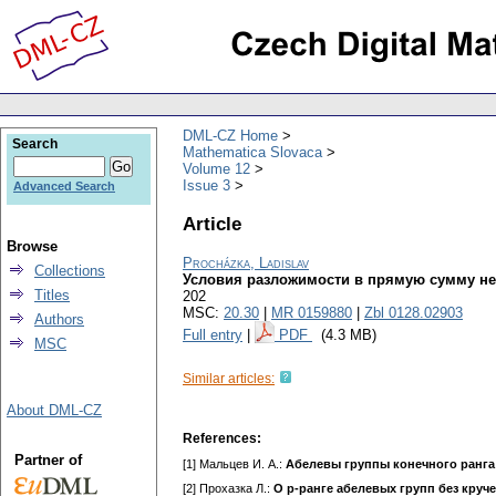
DML-CZ Home
Search
Mathematica Slovaca
Volume 12
Issue 3
Advanced Search
Article
Browse
Procházka, Ladislav
Collections
Условия разложимости в прямую сумму не
Titles
202
MSC:
20.30
|
MR 0159880
|
Zbl 0128.02903
Authors
Full entry
|
PDF
(4.3 MB)
MSC
Similar articles:
About DML-CZ
References:
Partner of
[1] Мальцев И. А.:
Абелевы группы конечного ранга
[2] Прохазка Л.:
О р-ранге абелевых групп без круч