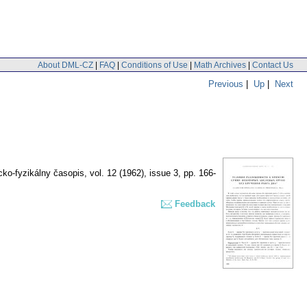
About DML-CZ
|
FAQ
|
Conditions of Use
|
Math Archives
|
Contact Us
Previous
|
Up
|
Next
ko-fyzikálny časopis
,
vol. 12 (1962), issue 3
,
pp. 166-
Feedback