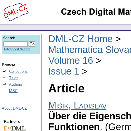
DML-CZ Home
Search
Mathematica Slova
Advanced Search
Volume 16
Browse
Issue 1
Collections
Titles
Article
Authors
MSC
Mišík, Ladislav
About DML-CZ
Über die Eigensch
Partner of
Funktionen
.
(Germ