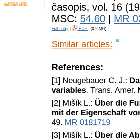
časopis
,
vol. 16 (1
MSC:
54.60
|
MR 0
Full entry
|
PDF
(0.8 MB)
Similar articles:
References:
[1] Neugebaueг C. J.:
Da
variables
. Trans. Ameг.
[2] Mišík L.:
Über die Fu
mit der Eigenschaft v
49.
MR 0181719
[3] Mišík L.:
Über die Ab