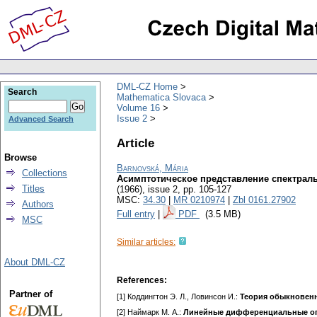
DML-CZ Home
Search
Mathematica Slovaca
Volume 16
Issue 2
Advanced Search
Article
Browse
Barnovská, Mária
Collections
Асимптотическое представление спектрал
Titles
(1966), issue 2
,
pp. 105-127
MSC:
34.30
|
MR 0210974
|
Zbl 0161.27902
Authors
Full entry
|
PDF
(3.5 MB)
MSC
Similar articles:
About DML-CZ
References:
Partner of
[1] Коддингтон Э. Л., Ловинсон И.:
Теория обыкновен
[2] Наймарк М. А.:
Линейные дифференциальные о