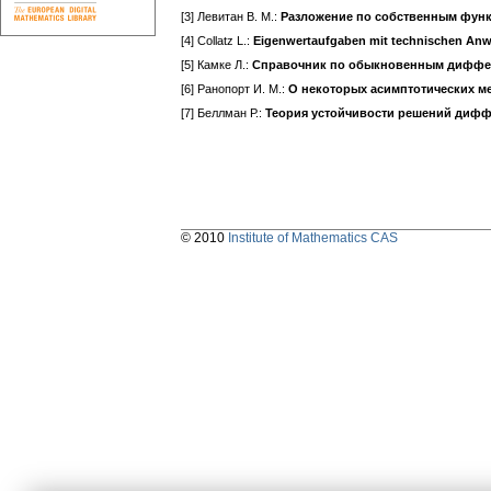
[3] Левитан В. М.:
Разложение по собственным фун
[4] Collatz L.:
Eigenwertaufgaben mit technischen A
[5] Камке Л.:
Справочник по обыкновенным диффе
[6] Ранопорт И. М.:
О некоторых асимптотических м
[7] Беллман Р.:
Теория устойчивости решений диф
© 2010
Institute of Mathematics CAS