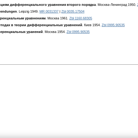
кциям дифференциального уравнения второго порядка
. Москва-Ленинград 1950.
nwendungen
. Leipzig 1949.
MR 0031337
|
Zbl 0035.17504
ренциальным уравнениям
. Москва 1961.
Zbl 1160.68305
етодах в теории дифференциальных уравнений
. Киев 1954.
Zbl 0995.90535
ференциальных уранений
. Москва 1954.
Zbl 0995.90535