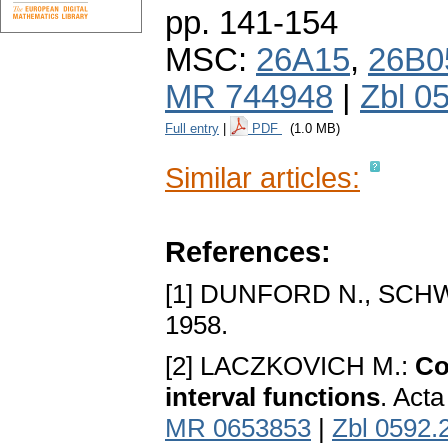
pp. 141-154
MSC:
26A15
,
26B0
MR 744948
|
Zbl 0
Full entry
|
PDF
(1.0 MB)
Similar articles:
References:
[1] DUNFORD N., SCHW
1958.
[2] LACZKOVICH M.:
Co
interval functions
. Act
MR 0653853
|
Zbl 0592.