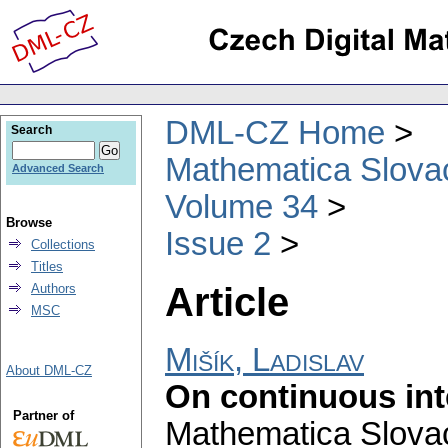
DML-CZ Home
Search
Mathematica Slova
Advanced Search
Volume 34
Browse
Issue 2
Collections
Titles
Article
Authors
MSC
Mišík, Ladislav
About DML-CZ
On continuous int
Partner of
Mathematica Slova