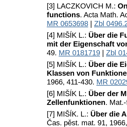
[3] LACZKOVICH M.:
On
functions
. Acta Math. A
MR 0653698
|
Zbl 0496.
[4] MIŠÍK L.:
Über die F
mit der Eigenschaft v
49.
MR 0181719
|
Zbl 0
[5] MIŠÍK L.:
Über die E
Klassen von Funktion
1966, 411-430.
MR 0202
[6] MIŠÍK L.:
Über der Mi
Zellenfunktionen
. Mat.
[7] MIŠÍK. L.:
Über die A
Čas. pěst. mat. 91, 1966