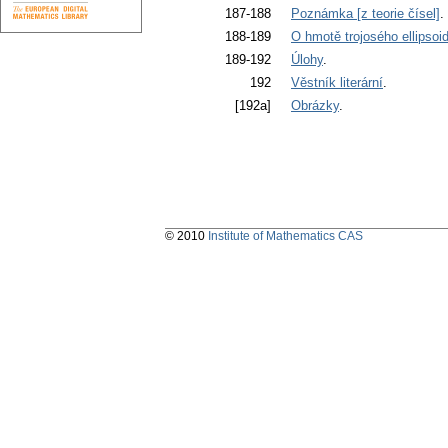
187-188
Poznámka [z teorie čísel]
.
188-189
O hmotě trojosého ellipsoi
189-192
Úlohy
.
192
Věstník literární
.
[192a]
Obrázky
.
© 2010
Institute of Mathematics CAS