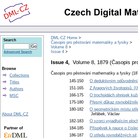
DML-CZ Home
Search
Časopis pro pěstování matematiky a fysiky
Volume 8
Issue 4
Advanced Search
Issue 4,
Volume 8, 1879
(
Časopis pr
Browse
Časopis pro pěstování mathematiky a fysiky (18
Collections
145-150
O deduktivním odůvodnění
Titles
151-165
Z Aragových životopisů. [I
Authors
166-175
O trochoidách ohnisek kuž
MSC
175-180
Přesný důkaz rovnoběžníku
180-182
O geometrickém místu stře
Jeřábek, Václav
About DML-CZ
182-183
O vzorci vyjadřujícím ploc
Partner of
184-185
Příspěvek k nauce o čísle
186-187
O středu rovnoběžných sil