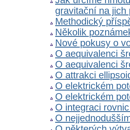
Jak určíme hmotu 
gravitační na jic
Methodický příspěv
Několik poznámek
Nové pokusy o v
O aequivalenci š
O aequivalenci š
O attrakci ellipsoi
O elektrickém pot
O elektrickém pot
O integraci rovnic
O nejjednodušším
O některých výtv