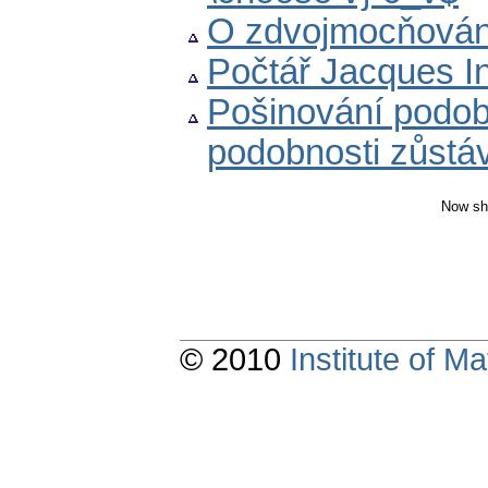
O zdvojmocňován
Počtář Jacques I
Pošinování podobn
podobnosti zůstá
Now sh
© 2010
Institute of 