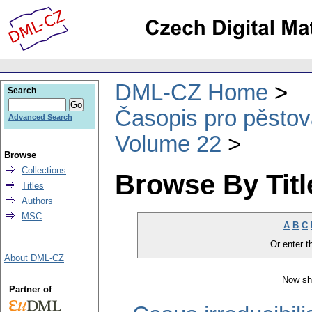
DML-CZ Home
Search
Časopis pro pěstov
Advanced Search
Volume 22
Browse
Collections
Browse By Titl
Titles
Authors
MSC
A
B
C
Or enter th
About DML-CZ
Now sh
Partner of