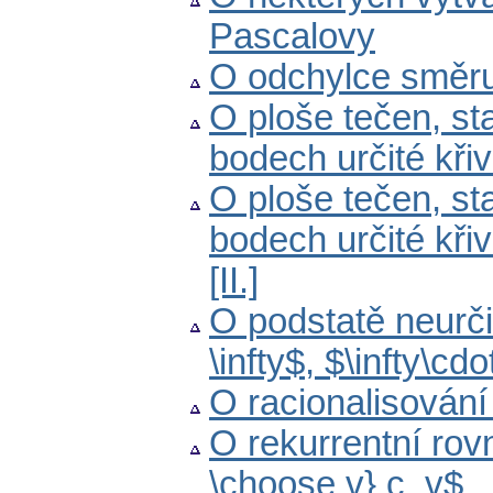
Pascalovy
O odchylce směru
O ploše tečen, st
bodech určité kři
O ploše tečen, st
bodech určité kři
[II.]
O podstatě neurčit
\infty$, $\infty\cdo
O racionalisování
O rekurrentní rov
\choose v} c_v$