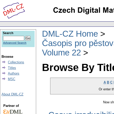
DML-CZ Home
Search
Časopis pro pěstov
Advanced Search
Volume 22
Browse
Collections
Browse By Titl
Titles
Authors
MSC
A
B
C
Or enter th
About DML-CZ
Now sh
Partner of