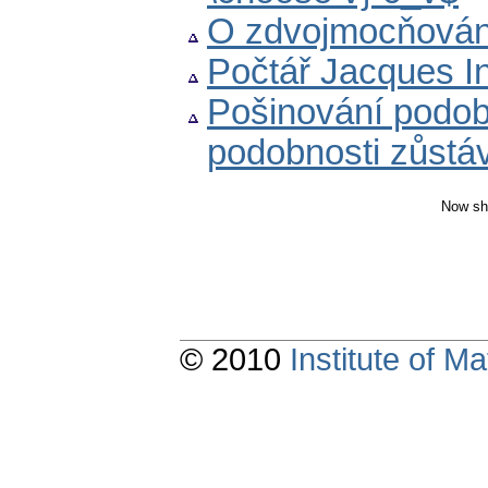
O zdvojmocňován
Počtář Jacques I
Pošinování podobn
podobnosti zůstá
Now sh
© 2010
Institute of 