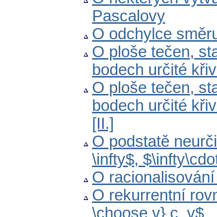
Pascalovy
O odchylce směru
O ploše tečen, st
bodech určité kři
O ploše tečen, st
bodech určité kři
[II.]
O podstatě neurčit
\infty$, $\infty\cdo
O racionalisování
O rekurrentní rov
\choose v} c_v$