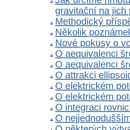
Jak určíme hmotu 
gravitační na jic
Methodický příspěv
Několik poznámek
Nové pokusy o v
O aequivalenci š
O aequivalenci š
O attrakci ellipsoi
O elektrickém pot
O elektrickém pot
O integraci rovnic
O nejjednodušším
O některých výtv