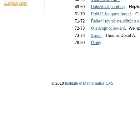
49-60
Důležitost paraboly
. Hejzla
61-70
Počtář Jacques Inaudi
. Gu
71-72
Řešení rovnic neurčitých 
72-73
O zdvojmocňování
. Weinze
73-78
Směs
. Theurer, Josef A.
78-80
Úlohy
.
© 2010
Institute of Mathematics CAS