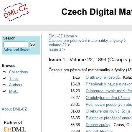
DML-CZ Home
Search
Časopis pro pěstování matematiky a fysiky
Volume 22
Issue 1
Advanced Search
Issue 1,
Volume 22, 1893
(
Časopis p
Browse
Časopis pro pěstování mathematiky a fysiky (18
Collections
1-15
O attrakci ellipsoidů
. Kolá
Titles
15-18
Příspěvek k nauce o neko
Authors
18-23
O integraci rovnic mezi tře
MSC
23-27
O odchylce směru tížnice
.
28-31
Pošinování podobných obra
About DML-CZ
31-33
O rekurrentní rovnici $c_n
33-35
Elektrické přenášení energ
Partner of
36-38
Drobné zprávy
. Gruss, G.
38-48
Věstník literární
.