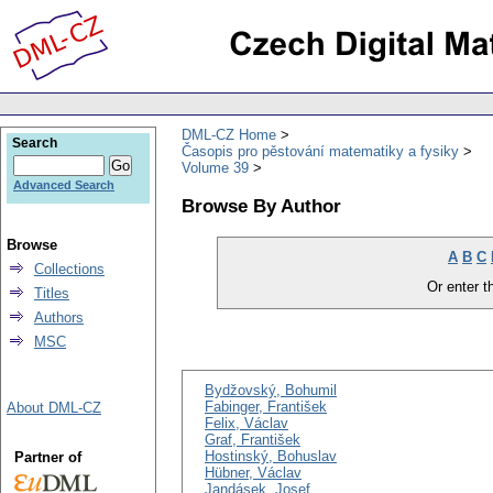
DML-CZ Home
Search
Časopis pro pěstování matematiky a fysiky
Volume 39
Advanced Search
Browse By Author
Browse
A
B
C
Collections
Or enter th
Titles
Authors
MSC
Bydžovský, Bohumil
Fabinger, František
About DML-CZ
Felix, Václav
Graf, František
Hostinský, Bohuslav
Partner of
Hübner, Václav
Jandásek, Josef