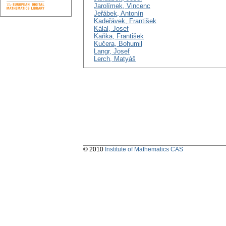
Jarolímek, Vincenc
Jeřábek, Antonín
Kadeřávek, František
Kálal, Josef
Kaňka, František
Kučera, Bohumil
Langr, Josef
Lerch, Matyáš
© 2010
Institute of Mathematics CAS