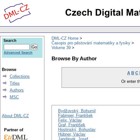
DML-CZ Home
Search
Časopis pro pěstování matematiky a fysiky
Volume 39
Advanced Search
Browse By Author
Browse
A
B
C
Collections
Or enter th
Titles
Authors
MSC
Bydžovský, Bohumil
Fabinger, František
About DML-CZ
Felix, Václav
Graf, František
Hostinský, Bohuslav
Partner of
Hübner, Václav
Jandásek, Josef