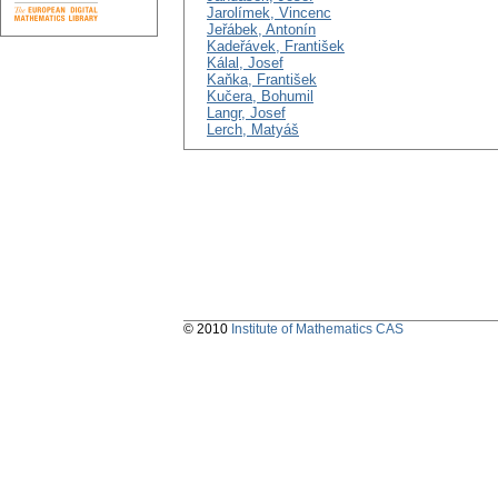
Jarolímek, Vincenc
Jeřábek, Antonín
Kadeřávek, František
Kálal, Josef
Kaňka, František
Kučera, Bohumil
Langr, Josef
Lerch, Matyáš
© 2010
Institute of Mathematics CAS