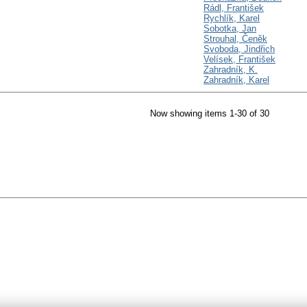
Rádl, František
Rychlík, Karel
Sobotka, Jan
Strouhal, Čeněk
Svoboda, Jindřich
Velísek, František
Zahradník, K.
Zahradník, Karel
Now showing items 1-30 of 30