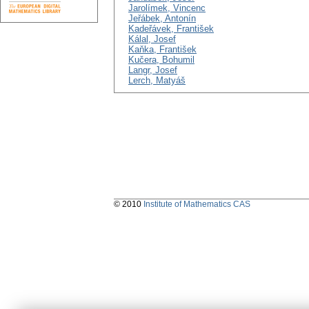
Jarolímek, Vincenc
Jeřábek, Antonín
Kadeřávek, František
Kálal, Josef
Kaňka, František
Kučera, Bohumil
Langr, Josef
Lerch, Matyáš
© 2010
Institute of Mathematics CAS