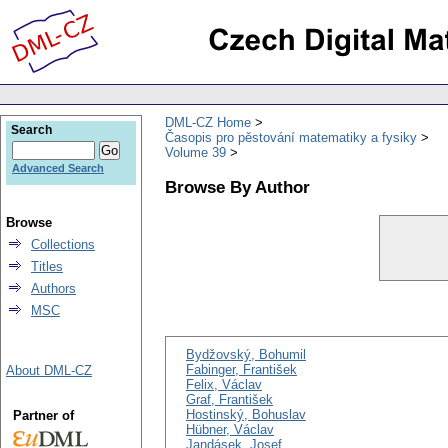
DML-CZ Home
Search
Časopis pro pěstování matematiky a fysiky
Volume 39
Advanced Search
Browse By Author
Browse
Collections
Titles
Authors
MSC
Bydžovský, Bohumil
Fabinger, František
About DML-CZ
Felix, Václav
Graf, František
Hostinský, Bohuslav
Partner of
Hübner, Václav
Jandásek, Josef