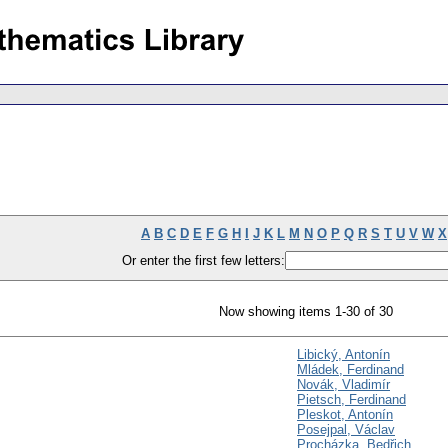
A
B
C
D
E
F
G
H
I
J
K
L
M
N
O
P
Q
R
S
T
U
V
W
X
Or enter the first few letters:
Now showing items 1-30 of 30
Libický, Antonín
Mládek, Ferdinand
Novák, Vladimír
Pietsch, Ferdinand
Pleskot, Antonín
Posejpal, Václav
Procházka, Bedřich