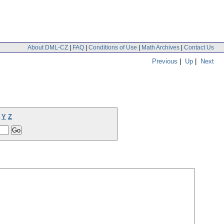
About DML-CZ
|
FAQ
|
Conditions of Use
|
Math Archives
|
Contact Us
Previous
|
Up
|
Next
Y
Z