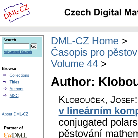
DML-CZ Home
Search
Časopis pro pěstov
Advanced Search
Volume 44
Browse
Collections
Author: Klobou
Titles
Authors
MSC
Klobouček, Josef
v lineárním kom
About DML-CZ
conjugated polars 
Partner of
pěstování mathema