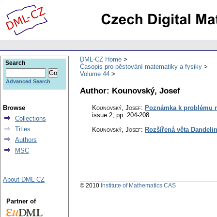
DML-CZ Home
Search
Časopis pro pěstování matematiky a fysiky
Volume 44
Advanced Search
Author: Kounovský, Josef
Browse
Kounovský, Josef
:
Poznámka k problému n
issue 2
,
pp. 204-208
Collections
Titles
Kounovský, Josef
:
Rozšířená věta Dandeli
Authors
MSC
About DML-CZ
© 2010
Institute of Mathematics CAS
Partner of