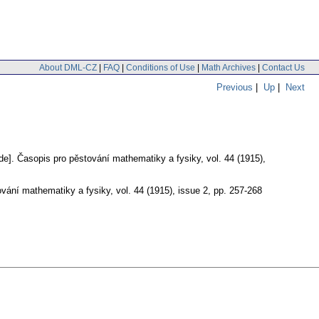
About DML-CZ
|
FAQ
|
Conditions of Use
|
Math Archives
|
Contact Us
Previous
|
Up
|
Next
de].
Časopis pro pěstování mathematiky a fysiky
,
vol. 44 (1915),
ování mathematiky a fysiky
,
vol. 44 (1915), issue 2
,
pp. 257-268