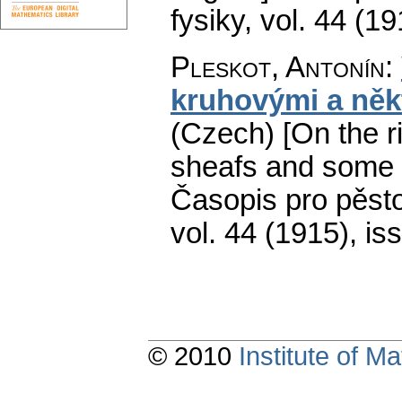
fysiky
,
vol. 44 (19
Pleskot, Antonín
:
kruhovými a někt
(Czech) [On the ri
sheafs and some f
Časopis pro pěst
vol. 44 (1915), is
© 2010
Institute of 