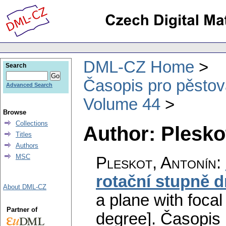
DML-CZ Home
Search
Časopis pro pěstov
Advanced Search
Volume 44
Browse
Collections
Author: Plesko
Titles
Authors
MSC
Pleskot, Antonín
:
rotační stupně 
About DML-CZ
a plane with focal
Partner of
degree].
Časopis 