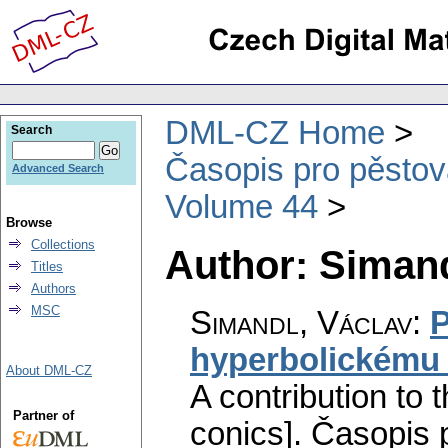
DML-CZ Home
Search
Časopis pro pěstov
Advanced Search
Volume 44
Browse
Collections
Author: Simand
Titles
Authors
MSC
Simandl, Václav
:
P
hyperbolickému
About DML-CZ
A contribution to t
Partner of
conics].
Časopis 