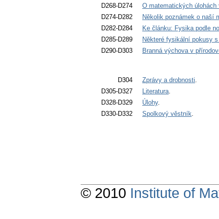
D268-D274
O matematických úlohách 
D274-D282
Několik poznámek o naší m
D282-D284
Ke článku: Fysika podle n
D285-D289
Některé fysikální pokusy s
D290-D303
Branná výchova v přírodo
D304
Zprávy a drobnosti
.
D305-D327
Literatura
.
D328-D329
Úlohy
.
D330-D332
Spolkový věstník
.
© 2010
Institute of 