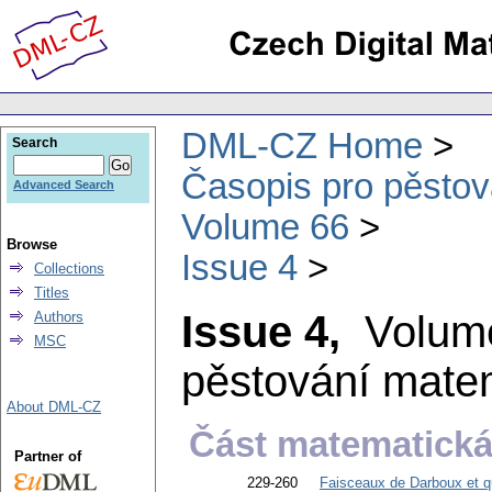
DML-CZ Home
Search
Časopis pro pěstov
Advanced Search
Volume 66
Browse
Issue 4
Collections
Titles
Issue 4,
Volum
Authors
MSC
pěstování matem
About DML-CZ
Část matematická 
Partner of
229-260
Faisceaux de Darboux et q