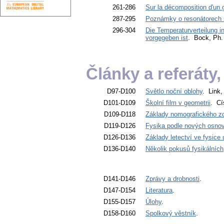
261-286
Sur la décomposition d'un 
287-295
Poznámky o resonátorech 
296-304
Die Temperaturverteilung 
vorgegeben ist
. Bock, Ph.
Články a referáty
D97-D100
Světlo noční oblohy
. Link,
D101-D109
Školní film v geometrii
. Cí
D109-D118
Základy nomografického z
D119-D126
Fysika podle nových osnov
D126-D136
Základy letectví ve fysice 
D136-D140
Několik pokusů fysikálních
D141-D146
Zprávy a drobnosti
.
D147-D154
Literatura
.
D155-D157
Úlohy
.
D158-D160
Spolkový věstník
.