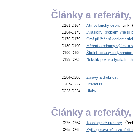
Články a referáty
D161-D164
Atmosférický ozón
. Link, 
D164-D175
„Klasický” problém vnější b
D176-D179
Graf při řešení goniometri
D180-D190
Měření a odhady výšek a v
D190-D199
Školní pokusy o dynamice 
D199-D203
Několik pokusů fysikálních
D204-D206
Zprávy a drobnosti
.
D207-D222
Literatura
.
D223-D224
Úlohy
.
Články a referáty
D225-D264
Topologické prostory
. Čec
D265-D268
Pythagorova věta ve třetí t