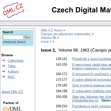
DML-CZ Home
Search
Časopis pro pěstování matematiky
Volume 88
Issue 2
Advanced Search
Issue 2,
Volume 88, 1963
(
Časopis p
Browse
129-141
Příspěvek k teorii kombina
Collections
142-155
О некоторых свойствах 
Titles
второго порядка с неогр
Authors
156-172
O tenzorových součinech v
MSC
173-177
O jedné přibližné konstrukc
178-193
Styk systémů podgrup Lie
194-199
O zobecněné Gräffeho meto
About DML-CZ
200-208
Über das Volumen des Körp
Zylinderflächen ist
. Náden
Partner of
209-210
Poznámka k teorii vstupní