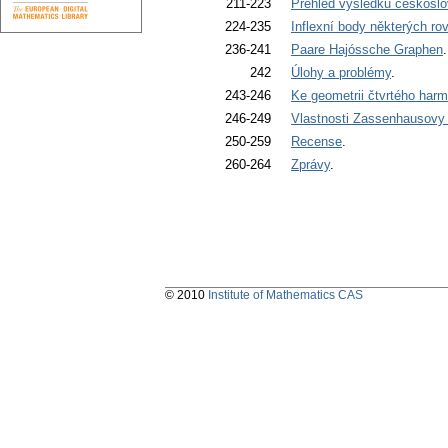
211-223
Přehled výsledků českoslo
224-235
Inflexní body některých ro
236-241
Paare Hajóssche Graphen
242
Úlohy a problémy
.
243-246
Ke geometrii čtvrtého har
246-249
Vlastnosti Zassenhausovy
250-259
Recense
.
260-264
Zprávy
.
© 2010
Institute of Mathematics CAS