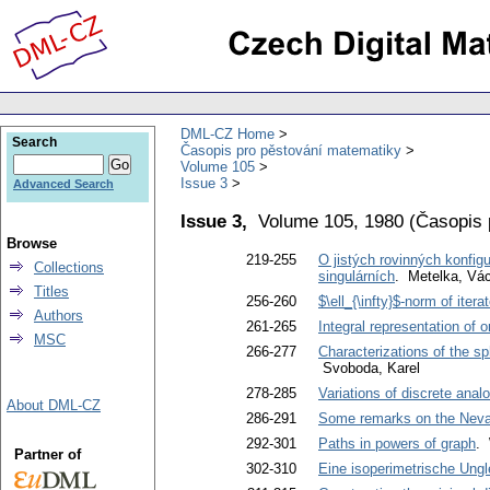
DML-CZ Home
Search
Časopis pro pěstování matematiky
Volume 105
Issue 3
Advanced Search
Issue 3,
Volume 105, 1980
(
Časopis 
Browse
219-255
O jistých rovinných konfig
Collections
singulárních
. Metelka, Vá
Titles
256-260
$\ell_{\infty}$-norm of iter
Authors
261-265
Integral representation of 
MSC
266-277
Characterizations of the s
Svoboda, Karel
278-285
Variations of discrete analo
About DML-CZ
286-291
Some remarks on the Nevan
292-301
Paths in powers of graph
. 
Partner of
302-310
Eine isoperimetrische Ung