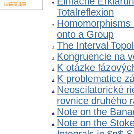
Einfache Erklärun
Totalreflexion
Homomorphisms o
onto a Group
The Interval Topo
Kongruencie na 
K otázke fázovýc
K problematice zá
Neoscilatorické ri
rovnice druhého 
Note on the Bana
Note on the Stok