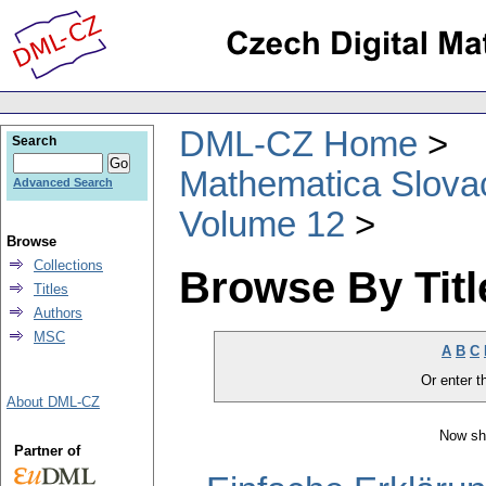
DML-CZ Home
Search
Mathematica Slova
Advanced Search
Volume 12
Browse
Collections
Browse By Titl
Titles
Authors
MSC
A
B
C
Or enter th
About DML-CZ
Now sh
Partner of