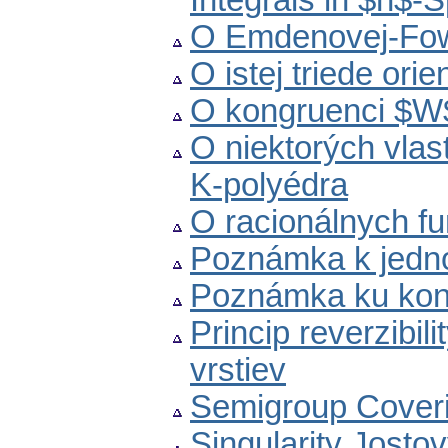
Integrals in $n$-
O Emdenovej-Fowl
O istej triede ori
O kongruenci $W$
O niektorých vla
K-polyédra
O racionálnych fu
Poznámka k jedno
Poznámka ku konš
Princip reverzibili
vrstiev
Semigroup Coverin
Singularity Jostov