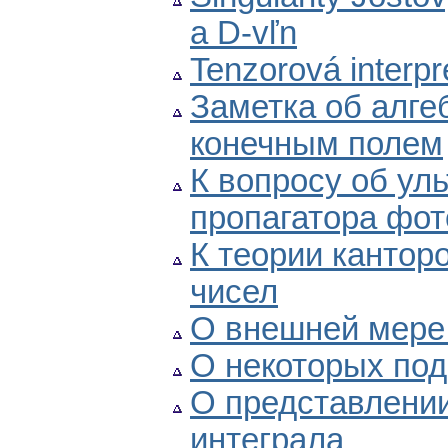
a D-vľn
Tenzorová interpr
Заметка об алге
конечным полем
К вопросу об ул
пропагатора фот
К теории кантор
чисел
О внешней мере
О некоторых под
О представлени
интеграла