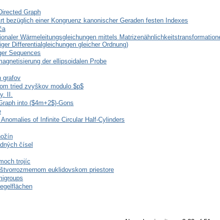
-Directed Graph
r Art bezüglich einer Kongruenz kanonischer Geraden festen Indexes
ča
naler Wärmeleitungsgleichungen mittels Matrizenähnlichkeitstransformatione
er Differentialgleichungen gleicher Ordnung)
eger Sequences
netisierung der ellipsoidalen Probe
 grafov
lesom tried zvyškov modulo $p$
. II.
Graph into ($4m+2$)-Gons
e
 Anomalies of Infinite Circular Half-Cylinders
nožín
dných čísel
och trojíc
 štvorrozmernom euklidovskom priestore
migroups
egelflächen