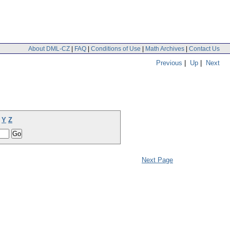
About DML-CZ
|
FAQ
|
Conditions of Use
|
Math Archives
|
Contact Us
Previous
|
Up
|
Next
Y
Z
Next Page