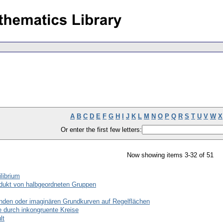
A
B
C
D
E
F
G
H
I
J
K
L
M
N
O
P
Q
R
S
T
U
V
W
X
Or enter the first few letters:
Now showing items 3-32 of 51
librium
odukt von halbgeordneten Gruppen
nden oder imaginären Grundkurven auf Regelflächen
 durch inkongruente Kreise
lt