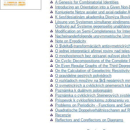
A Genesis for Combinatorial Identities
Introducing an Orientation into a Given Non
Konjugierte Netze axialer und axial-radiale
K šesťdesiatinám akademika Dionýza Ilkovi
Lösung von Systemen simultaner eindimensio
Ordnung auf Systeme gegenseitig unabhängig
Modification on Semi-Completeness for Int
Nacheinanderfolgende unsymmetrische Ummag
Note on Ergodicity
O $\delta$-transformáciách antisymetrických
O jednej interpretácii afinnej roviny nad te
O mnohostenoch bez opísanej guľovej plochy
On Cyclic Decompositions of the Complete 
On Even Regular Graphs of the Third Degre
On the Calculation of Geoelectric Resistivity
O pravidelne pestrých polyédroch
O rozkladoch množiny na $k$ nepárných m
O symetrických a cyklických priemeroch kla
Poznámka k duálnym pologrupám
Poznámka o cyklických Steinerových systém
Príspevok k cyklosférickému zobrazeniu vo
Problems on Periodicity - Functions and Se
Quadratische Doppelverhältnisscharen auf R
Recenzie
Reflectors and Coreflectors on Diagrams