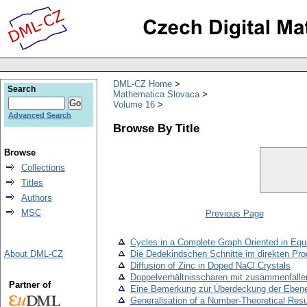
DML-CZ Home
Search
Mathematica Slovaca
Volume 16
Advanced Search
Browse By Title
Browse
Collections
Titles
Authors
MSC
Previous Page
Cycles in a Сomplete Graph Oriented in Equi
About DML-CZ
Die Dedekindschen Schnitte im direkten Pr
Diffusion of Zinc in Doped NaCl Crystals
Doppelverhältnisscharen mit zusammenfalle
Partner of
Eine Bemerkung zur Überdeckung der Ebene
Generalisation of a Number-Theoretical Resu