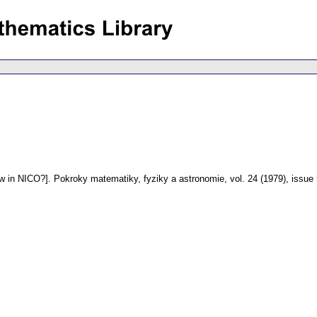
w in NICO?].
Pokroky matematiky, fyziky a astronomie
,
vol. 24 (1979), issue