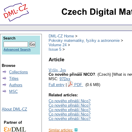
DML-CZ Home
Search
Pokroky matematiky, fyziky a astronomie
Volume 24
Issue 5
Advanced Search
Article
Browse
Vyšín, Jan
Collections
Co nového přináší NICO?
.
(Czech) [What is ne
Titles
MSC:
97Dxx
Full entry
|
PDF
(0.6 MB)
Authors
MSC
Related articles:
Co nového přináší Nico?
Co nového přináší Nico?
About DML-CZ
Co nového přináší Nico?
Co nového přináší Nico?
Co nového přináší Nico?
Partner of
Similar articles: