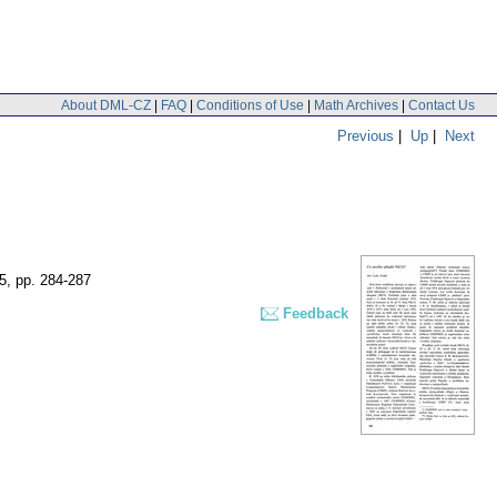
About DML-CZ
|
FAQ
|
Conditions of Use
|
Math Archives
|
Contact Us
Previous
|
Up
|
Next
 5
,
pp. 284-287
Feedback