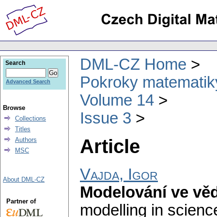
DML-CZ Home
Search
Pokroky matematiky
Advanced Search
Volume 14
Browse
Issue 3
Collections
Titles
Article
Authors
MSC
Vajda, Igor
About DML-CZ
Modelování ve věd
Partner of
modelling in scienc