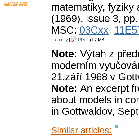
matematiky, fyziky
(1969), issue 3
,
pp.
MSC:
03Cxx
,
11E5
Full entry
|
PDF
(1.2 MB)
Note:
Výtah z před
moderním vyučování
21.září 1968 v Got
Note:
An excerpt fr
about models in co
in Gottwaldov, Sep
Similar articles: