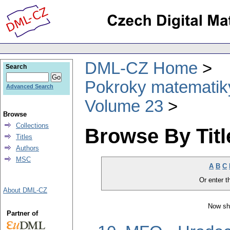
DML-CZ Home
Search
Pokroky matematiky
Advanced Search
Volume 23
Browse
Collections
Browse By Titl
Titles
Authors
MSC
A
B
C
Or enter th
About DML-CZ
Now sh
Partner of