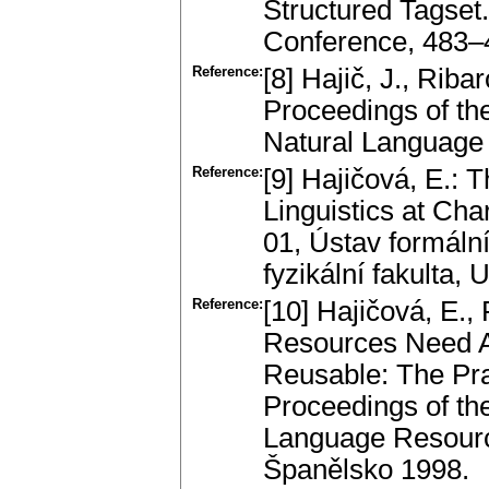
Structured Tagse
Conference, 483–
Reference:
[8] Hajič, J., Rib
Proceedings of th
Natural Language
Reference:
[9] Hajičová, E.: 
Linguistics at Ch
01, Ústav formální
fyzikální fakulta,
Reference:
[10] Hajičová, E.,
Resources Need A
Reusable: The Pr
Proceedings of the
Language Resourc
Španělsko 1998.