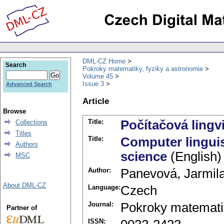
DML-CZ Home
Search
Pokroky matematiky, fyziky a astronomie
Volume 45
Issue 3
Advanced Search
Article
Browse
Title:
Počítačová lingvi
Collections
Titles
Title:
Computer linguis
Authors
science
(English)
MSC
Author:
Panevová, Jarmil
About DML-CZ
Language:
Czech
Journal:
Pokroky matematik
Partner of
ISSN: