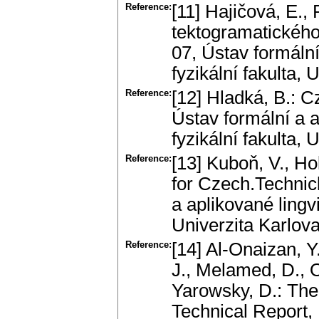
Reference:
[11] Hajičová, E.,
tektogramatickéh
07, Ústav formální
fyzikální fakulta,
Reference:
[12] Hladká, B.: 
Ústav formální a a
fyzikální fakulta,
Reference:
[13] Kuboň, V., H
for Czech.Technic
a aplikované lingvi
Univerzita Karlov
Reference:
[14] Al-Onaizan, Y.
J., Melamed, D., O
Yarowsky, D.: The 
Technical Report,