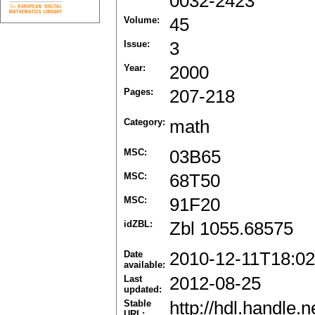
0032-2423
Volume:
45
Issue:
3
Year:
2000
Pages:
207-218
Category:
math
MSC:
03B65
MSC:
68T50
MSC:
91F20
idZBL:
Zbl 1055.68575
Date
2010-12-11T18:02
available:
Last
2012-08-25
updated:
Stable
http://hdl.handle
URL: