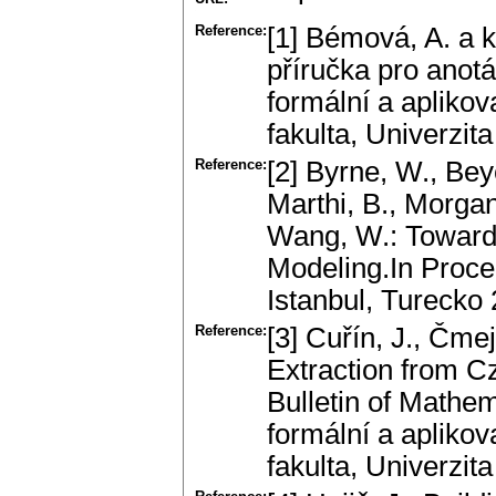
Reference:
[1] Bémová, A. a k
příručka pro anot
formální a aplikov
fakulta, Univerzit
Reference:
[2] Byrne, W., Bey
Marthi, B., Morgan,
Wang, W.: Toward
Modeling.In Proce
Istanbul, Turecko
Reference:
[3] Cuřín, J., Čme
Extraction from C
Bulletin of Mathem
formální a aplikov
fakulta, Univerzit