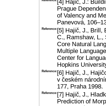
Reference:
[4] Hajič, J.: Buil
Prague Dependenc
of Valency and Me
Panevová, 106–13
Reference:
[5] Hajič, J., Brill
C., Ramshaw, L., 
Core Natural Lang
Multiple Language
Center for Langu
Hopkins Universit
Reference:
[6] Hajič, J., Haji
v českém národní
177, Praha 1998.
Reference:
[7] Hajič, J., Hlad
Prediction of Morp