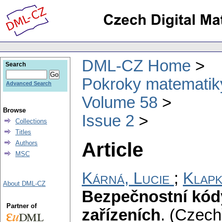
DML-CZ Home
Search
Pokroky matematiky
Advanced Search
Volume 58
Browse
Issue 2
Collections
Titles
Article
Authors
MSC
Kárná, Lucie
;
Klapk
About DML-CZ
Bezpečnostní kód
Partner of
zařízeních
.
(Czech)