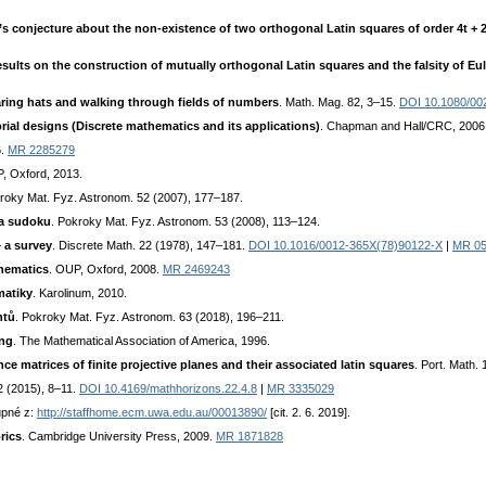
r’s conjecture about the non-existence of two orthogonal Latin squares of order 4t + 
esults on the construction of mutually orthogonal Latin squares and the falsity of Eul
ring hats and walking through fields of numbers
. Math. Mag. 82, 3–15.
DOI 10.1080/00
al designs (Discrete mathematics and its applications)
. Chapman and Hall/CRC, 2006
6.
MR 2285279
, Oxford, 2013.
kroky Mat. Fyz. Astronom. 52 (2007), 177–187.
 a sudoku
. Pokroky Mat. Fyz. Astronom. 53 (2008), 113–124.
 a survey
. Discrete Math. 22 (1978), 147–181.
DOI 10.1016/0012-365X(78)90122-X
|
MR 05
thematics
. OUP, Oxford, 2008.
MR 2469243
matiky
. Karolinum, 2010.
ntů
. Pokroky Mat. Fyz. Astronom. 63 (2018), 196–211.
ing
. The Mathematical Association of America, 1996.
ce matrices of finite projective planes and their associated latin squares
. Port. Math.
2 (2015), 8–11.
DOI 10.4169/mathhorizons.22.4.8
|
MR 3335029
tupné z:
http://staffhome.ecm.uwa.edu.au/00013890/
[cit. 2. 6. 2019].
rics
. Cambridge University Press, 2009.
MR 1871828