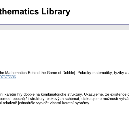
The Mathematics Behind the Game of Dobble].
Pokroky matematiky, fyziky a
 07675636
 karetní hry dobble na kombinatorické struktury. Ukazujeme, že existence do
pomocí obecnější struktury, blokových schémat, diskutujeme možnosti vytvářen
 relativně jednoduše vytvořit vlastní karetní systémy.