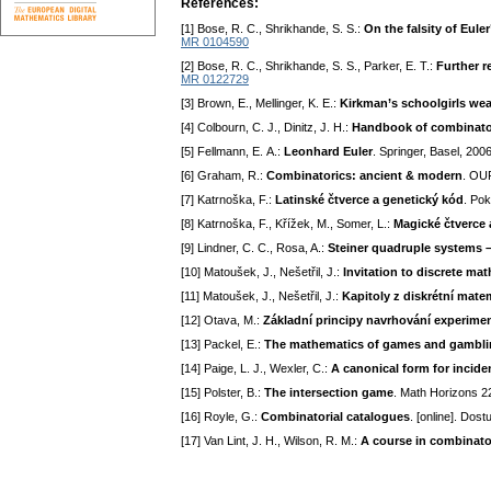
References:
[1] Bose, R. C., Shrikhande, S. S.:
On the falsity of Eule
MR 0104590
[2] Bose, R. C., Shrikhande, S. S., Parker, E. T.:
Further r
MR 0122729
[3] Brown, E., Mellinger, K. E.:
Kirkman’s schoolgirls wea
[4] Colbourn, C. J., Dinitz, J. H.:
Handbook of combinatori
[5] Fellmann, E. A.:
Leonhard Euler
. Springer, Basel, 200
[6] Graham, R.:
Combinatorics: ancient & modern
. OUP
[7] Katrnoška, F.:
Latinské čtverce a genetický kód
. Po
[8] Katrnoška, F., Křížek, M., Somer, L.:
Magické čtverce
[9] Lindner, C. C., Rosa, A.:
Steiner quadruple systems –
[10] Matoušek, J., Nešetřil, J.:
Invitation to discrete ma
[11] Matoušek, J., Nešetřil, J.:
Kapitoly z diskrétní mate
[12] Otava, M.:
Základní principy navrhování experime
[13] Packel, E.:
The mathematics of games and gambl
[14] Paige, L. J., Wexler, C.:
A canonical form for inciden
[15] Polster, B.:
The intersection game
. Math Horizons 2
[16] Royle, G.:
Combinatorial catalogues
. [online]. Dos
[17] Van Lint, J. H., Wilson, R. M.:
A course in combinato