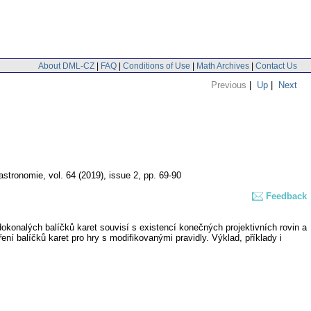
About DML-CZ
|
FAQ
|
Conditions of Use
|
Math Archives
|
Contact Us
Previous
|
Up
|
Next
 astronomie
,
vol. 64 (2019), issue 2
,
pp. 69-90
Feedback
konalých balíčků karet souvisí s existencí konečných projektivních rovin a
í balíčků karet pro hry s modifikovanými pravidly. Výklad, příklady i