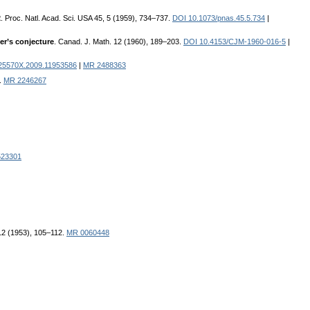
2
. Proc. Natl. Acad. Sci. USA 45, 5 (1959), 734–737.
DOI 10.1073/pnas.45.5.734
|
er’s conjecture
. Canad. J. Math. 12 (1960), 189–203.
DOI 10.4153/CJM-1960-016-5
|
25570X.2009.11953586
|
MR 2488363
.
MR 2246267
23301
 12 (1953), 105–112.
MR 0060448