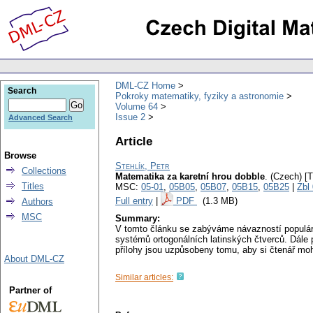
DML-CZ Home
Search
Pokroky matematiky, fyziky a astronomie
Volume 64
Issue 2
Advanced Search
Article
Browse
Stehlík, Petr
Collections
Matematika za karetní hrou dobble
.
(Czech) [
Titles
MSC:
05-01
,
05B05
,
05B07
,
05B15
,
05B25
|
Zbl
Full entry
|
PDF
(1.3 MB)
Authors
MSC
Summary:
V tomto článku se zabýváme návazností populární
systémů ortogonálních latinských čtverců. Dále 
přílohy jsou uzpůsobeny tomu, aby si čtenář mohl
About DML-CZ
Similar articles:
Partner of