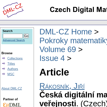
DML-CZ Home
Search
Pokroky matematiky
Advanced Search
Volume 69
Browse
Issue 4
Collections
Titles
Article
Authors
MSC
Rákosník, Jiří
About DML-CZ
Česká digitální ma
Partner of
veřejnosti
.
(Czech)