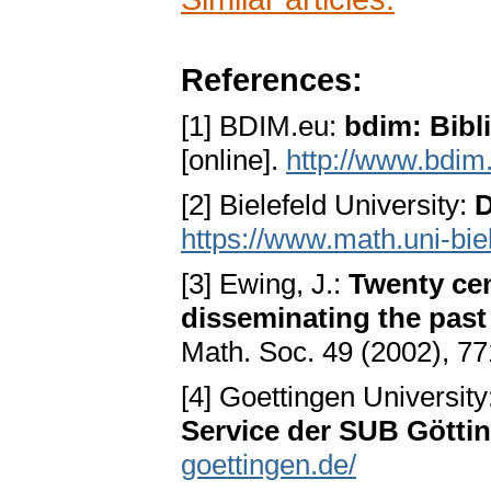
References:
[1] BDIM.eu:
bdim: Bibli
[online].
http://www.bdim
[2] Bielefeld University:
D
https://www.math.uni-bi
[3] Ewing, J.:
Twenty cen
disseminating the past
Math. Soc. 49 (2002), 7
[4] Goettingen University
Service der SUB Götti
goettingen.de/