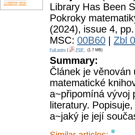
Library Has Been Se
Pokroky matematiky
(2024), issue 4
,
pp.
MSC:
00B60
|
Zbl 
Full entry
|
PDF
(1.7 MB)
Summary:
Článek je věnován 
matematické knihov
a~připomíná vývoj 
literatury. Popisuje
a~jaký je její souča
Similar articles: