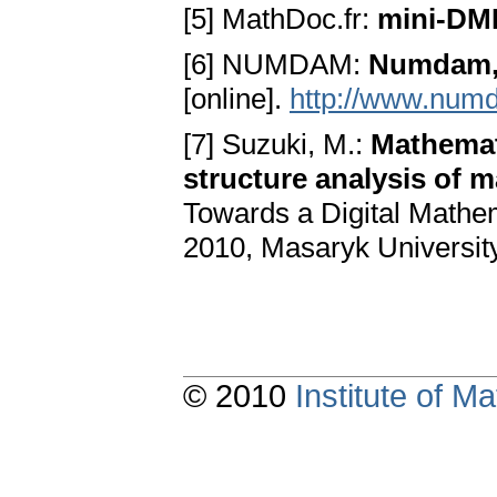
[5] MathDoc.fr:
mini-DM
[6] NUMDAM:
Numdam, t
[online].
http://www.num
[7] Suzuki, M.:
Mathemati
structure analysis of 
Towards a Digital Mathem
2010, Masaryk University
© 2010
Institute of 