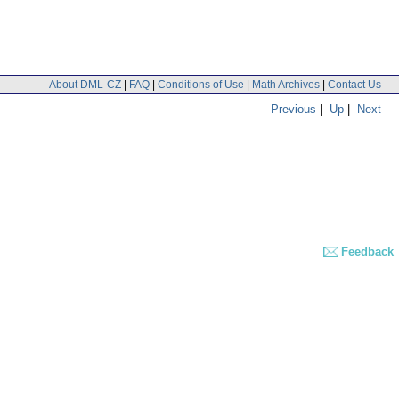
About DML-CZ
|
FAQ
|
Conditions of Use
|
Math Archives
|
Contact Us
Previous
|
Up
|
Next
Feedback