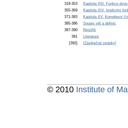
319-353
Kapitola XIII. Funkce dvo
355-369
Kapitola XIV. Implicitní fu
371-383
Kapitola XV. Komplexní čí
385-386
Soupis vět a definic
387-390
Rejstřík
391
Literatura
[392]
[Závěrečné stránky]
© 2010
Institute of 