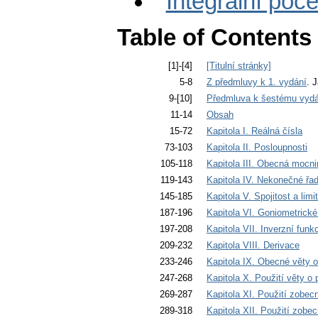
Integrální počet
Table of Contents
[1]-[4]
[Titulní stránky]
5-8
Z předmluvy k 1. vydání
. 
9-[10]
Předmluva k šestému vydá
11-14
Obsah
15-72
Kapitola I. Reálná čísla
73-103
Kapitola II. Posloupnosti
105-118
Kapitola III. Obecná mocni
119-143
Kapitola IV. Nekonečné řa
145-185
Kapitola V. Spojitost a limi
187-196
Kapitola VI. Goniometrické
197-208
Kapitola VII. Inverzní funk
209-232
Kapitola VIII. Derivace
233-246
Kapitola IX. Obecné věty o 
247-268
Kapitola X. Použití věty o 
269-287
Kapitola XI. Použití zobecn
289-318
Kapitola XII. Použití zobe