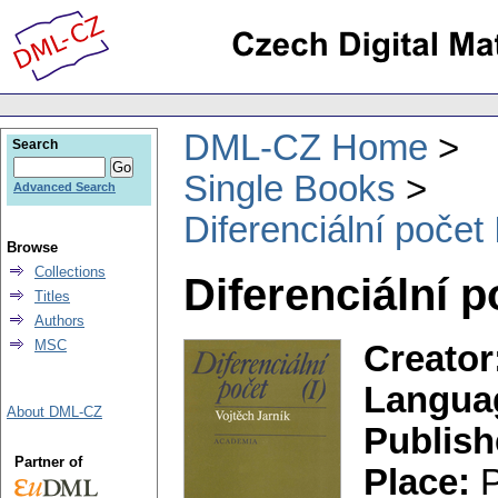
DML-CZ Home
Search
Single Books
Advanced Search
Diferenciální počet 
Browse
Collections
Diferenciální p
Titles
Authors
MSC
Creator
Langua
About DML-CZ
Publish
Partner of
Place:
P