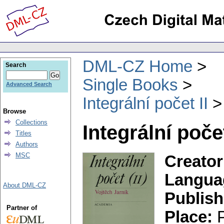
DML-CZ Home
Search
Single Books
Advanced Search
Integrální počet II
Browse
Collections
Integrální počet
Titles
Authors
MSC
Creator
Langua
About DML-CZ
Publish
Partner of
Place:
P