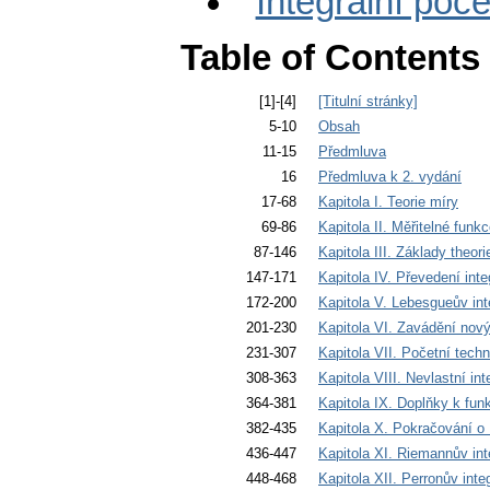
Integrální poče
Table of Contents
[1]-[4]
[Titulní stránky]
5-10
Obsah
11-15
Předmluva
16
Předmluva k 2. vydání
17-68
Kapitola I. Teorie míry
69-86
Kapitola II. Měřitelné funk
87-146
Kapitola III. Základy theor
147-171
Kapitola IV. Převedení int
172-200
Kapitola V. Lebesgueův int
201-230
Kapitola VI. Zavádění nov
231-307
Kapitola VII. Početní tech
308-363
Kapitola VIII. Nevlastní int
364-381
Kapitola IX. Doplňky k fun
382-435
Kapitola X. Pokračování o 
436-447
Kapitola XI. Riemannův int
448-468
Kapitola XII. Perronův inte