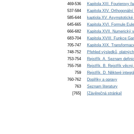
469-536
Kapitola XIII. Fourierovy ř
537-584
Kapitola XIV. Orthogonáln
585-644
kaptiola XV. Asymptotické 
645-665
Kapitola XVI. Formule Eul
666-682
Kapitola XVII. Numerický v
683-704
Kapitola XVIII. Funkce G
705-747
Kapitola XIX. Transformace
748-752
Přehled výsledků, platnýc
753-754
Rejstřík. A. Seznam defini
755-758
Rejstřík. B. Rejstřík věcn
759
Rejstřík. D. Některé integrá
760-762
Doplňky a opravy
763
Seznam literatury
[765]
[Závěrečná stránka]