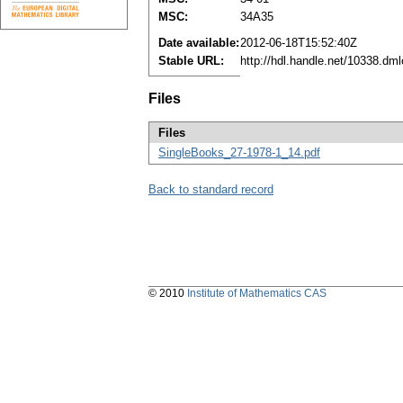
MSC:
34A35
Date available:
2012-06-18T15:52:40Z
Stable URL:
http://hdl.handle.net/10338.dm
Files
Files
SingleBooks_27-1978-1_14.pdf
Back to standard record
© 2010
Institute of Mathematics CAS