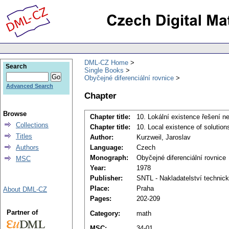
DML-CZ Home
Search
Single Books
Obyčejné diferenciální rovnice
Advanced Search
Chapter
Browse
Chapter title:
10. Lokální existence řešení n
Collections
Chapter title:
10. Local existence of solution
Titles
Author:
Kurzweil, Jaroslav
Authors
Language:
Czech
Monograph:
Obyčejné diferenciální rovnice
MSC
Year:
1978
Publisher:
SNTL - Nakladatelství technické
Place:
Praha
About DML-CZ
Pages:
202-209
Partner of
Category:
math
MSC:
34-01