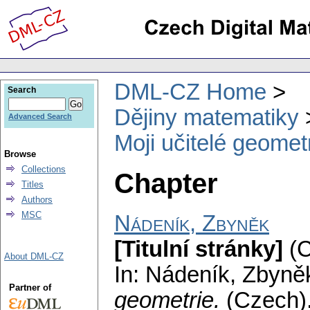
DML-CZ Home
Search
Dějiny matematiky
Advanced Search
Moji učitelé geomet
Browse
Collections
Chapter
Titles
Authors
MSC
Nádeník, Zbyněk
[Titulní stránky]
(C
About DML-CZ
In: Nádeník, Zbyněk
Partner of
geometrie.
(Czech)