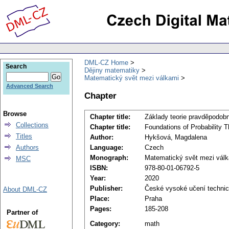
DML-CZ Home
Search
Dějiny matematiky
Matematický svět mezi válkami
Advanced Search
Chapter
Browse
Chapter title:
Základy teorie pravděpodob
Collections
Chapter title:
Foundations of Probability T
Titles
Author:
Hykšová, Magdalena
Authors
Language:
Czech
Monograph:
Matematický svět mezi vál
MSC
ISBN:
978-80-01-06792-5
Year:
2020
Publisher:
České vysoké učení technic
About DML-CZ
Place:
Praha
Pages:
185-208
Partner of
Category:
math