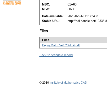
MSC:
01A60
MSC:
60-03
Date available:
2025-02-26T11:33:43Z
Stable URL:
http://hdl.handle.net/10338
Files
Files
DejinyMat_65-2020-1_9.pdf
Back to standard record
© 2010
Institute of Mathematics CAS