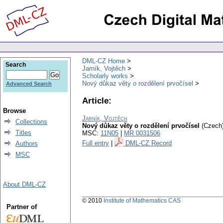
DML-CZ Home
Search
Jarník, Vojtěch
Scholarly works
Nový důkaz věty o rozdělení prvočísel
Advanced Search
Article:
Browse
Jarník, Vojtěch
Collections
Nový důkaz věty o rozdělení prvočísel
(Czech)
Titles
MSC:
11N05
|
MR 0031506
Full entry
|
DML-CZ Record
Authors
MSC
About DML-CZ
© 2010
Institute of Mathematics CAS
Partner of