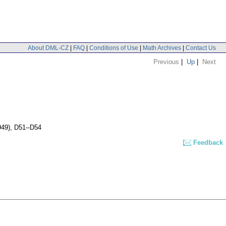
About DML-CZ
|
FAQ
|
Conditions of Use
|
Math Archives
|
Contact Us
Previous
|
Up
|
Next
1949), D51--D54
Feedback