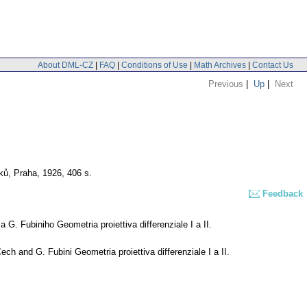
About DML-CZ
|
FAQ
|
Conditions of Use
|
Math Archives
|
Contact Us
Previous
|
Up
|
Next
ů, Praha, 1926, 406 s.
Feedback
 G. Fubiniho Geometria proiettiva differenziale I a II.
ech and G. Fubini Geometria proiettiva differenziale I a II.