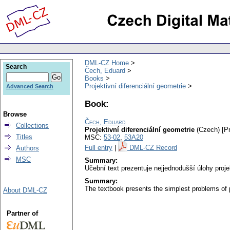
DML-CZ Home
Search
Čech, Eduard
Books
Projektivní diferenciální geometrie
Advanced Search
Book:
Browse
Čech, Eduard
Collections
Projektivní diferenciální geometrie
(Czech) [Pr
Titles
MSC:
53-02
,
53A20
Full entry
|
DML-CZ Record
Authors
MSC
Summary:
Učební text prezentuje nejjednodušší úlohy projek
Summary:
The textbook presents the simplest problems of pr
About DML-CZ
Partner of