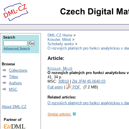
DML-CZ Home
Search
Kössler, Miloš
Scholarly works
O rozvojích platných pro funkci analytickou v d
Advanced Search
Article:
Browse
Kössler, Miloš
Collections
O rozvojích platných pro funkci analytickou 
Titles
41, 34 p.
MSC:
30B10
|
Zbl JFM 45.0640.03
Authors
Full entry
|
PDF
(7.2 MB)
MSC
Related articles:
O rozvojích platných pro funkci analytickou v da
About DML-CZ
Similar articles:
Partner of