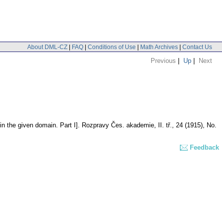
About DML-CZ
|
FAQ
|
Conditions of Use
|
Math Archives
|
Contact Us
Previous
|
Up
|
Next
in the given domain. Part I].
Rozpravy Čes. akademie, II. tř., 24 (1915), No.
Feedback