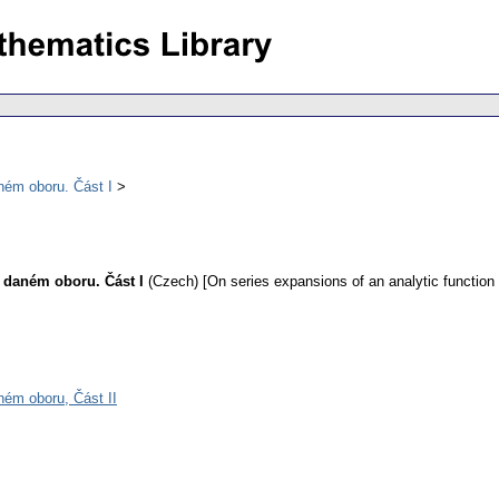
aném oboru. Část I
v daném oboru. Část I
(Czech) [On series expansions of an analytic function 
ném oboru, Část II