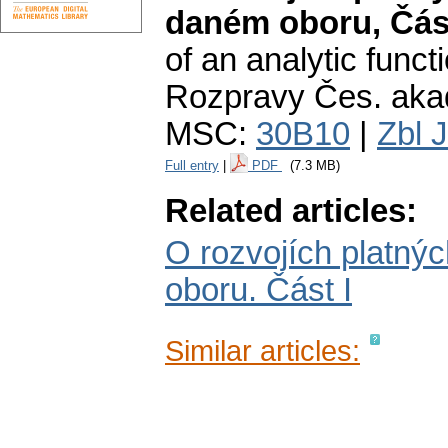
daném oboru, Část
of an analytic funct
Rozpravy Čes. akade
MSC:
30B10
|
Zbl 
Full entry
|
PDF
(7.3 MB)
Related articles:
O rozvojích platnýc
oboru. Část I
Similar articles: