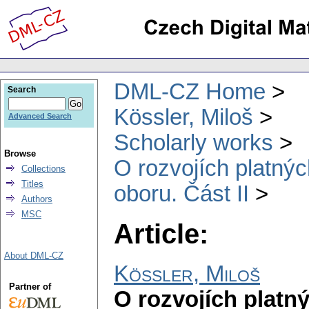
DML-CZ Home
Search
Kössler, Miloš
Advanced Search
Scholarly works
Browse
O rozvojích platnýc
Collections
Titles
oboru. Část II
Authors
MSC
Article:
About DML-CZ
Kössler, Miloš
Partner of
O rozvojích platný