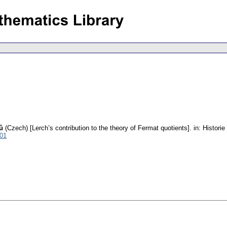
ů
(Czech) [Lerch’s contribution to the theory of Fermat quotients].
in: Histor
001