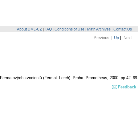
About DML-CZ
|
FAQ
|
Conditions of Use
|
Math Archives
|
Contact Us
Previous
|
Up
|
Next
ie Fermatových kvocientů (Fermat–Lerch). Praha: Prometheus, 2000. pp.42–69
Feedback