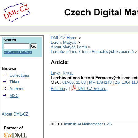
DML-CZ Home
Search
Lerch, Matyáš
About Matyáš Lerch
Lerchův přínos k teorii Fermatových kvocientů
Advanced Search
Article:
Browse
Lepka, Karel
Collections
Lerchův přínos k teorii Fermatových kvocient
Titles
MSC:
01A05
,
11-03
|
MR 1884148
|
Zbl 1064.11
Full entry
|
DML-CZ Record
Authors
MSC
About DML-CZ
© 2010
Institute of Mathematics CAS
Partner of