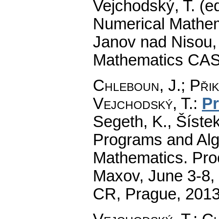
Vejchodský, T. (e
Numerical Mathem
Janov nad Nisou, 
Mathematics CAS
Chleboun, J.
;
Přik
Vejchodský, T.
:
Pr
Segeth, K., Šístek
Programs and Alg
Mathematics. Pro
Maxov, June 3-8, 
CR, Prague, 201