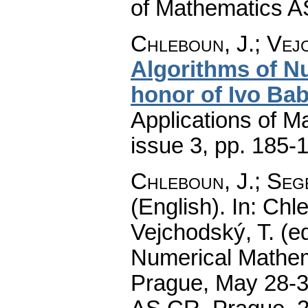
of Mathematics A
Chleboun, J.; Vej
Algorithms of N
honor of Ivo Bab
Applications of M
issue 3
,
pp. 185-
Chleboun, J.
;
Sege
(English).
In: Chle
Vejchodský, T. (e
Numerical Mathem
Prague, May 28-31