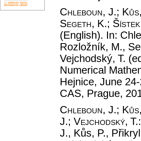
Chleboun, J.
;
Kůs,
Segeth, K.
;
Šístek
(English).
In: Chle
Rozložník, M., Seg
Vejchodský, T. (e
Numerical Mathem
Hejnice, June 24-
CAS, Prague, 20
Chleboun, J.
;
Kůs,
J.
;
Vejchodský, T.
J., Kůs, P., Přikry