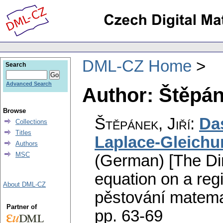
DML-CZ Home
Search
Advanced Search
Author: Štěpáne
Browse
Štěpánek, Jiří
:
Das
Collections
Titles
Laplace-Gleichu
Authors
MSC
(German) [The Dir
equation on a regi
About DML-CZ
pěstování matema
Partner of
pp. 63-69