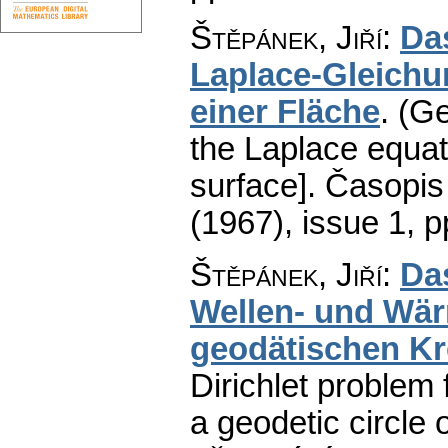
Štěpánek, Jiří
:
Das
Laplace-Gleichu
einer Fläche
.
(Ge
the Laplace equati
surface].
Časopis
(1967), issue 1
,
p
Štěpánek, Jiří
:
Das
Wellen- und Wär
geodätischen Kr
Dirichlet problem
a geodetic circle o