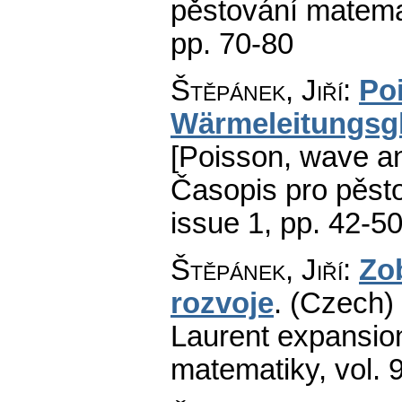
pěstování matema
pp. 70-80
Štěpánek, Jiří
:
Po
Wärmeleitungsgl
[Poisson, wave an
Časopis pro pěst
issue 1
,
pp. 42-5
Štěpánek, Jiří
:
Zo
rozvoje
.
(Czech) 
Laurent expansion
matematiky
,
vol. 