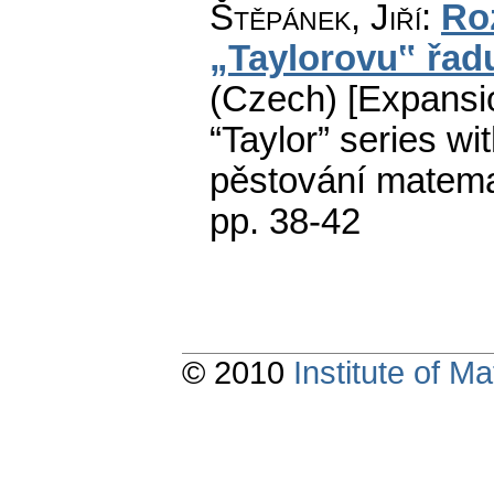
Štěpánek, Jiří
:
Roz
„Taylorovu‟ řa
(Czech) [Expansion
“Taylor” series wit
pěstování matema
pp. 38-42
© 2010
Institute of 